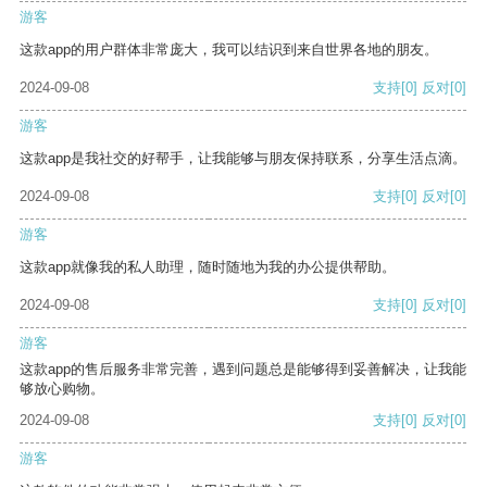
游客
这款app的用户群体非常庞大，我可以结识到来自世界各地的朋友。
2024-09-08
支持
[0]
反对
[0]
游客
这款app是我社交的好帮手，让我能够与朋友保持联系，分享生活点滴。
2024-09-08
支持
[0]
反对
[0]
游客
这款app就像我的私人助理，随时随地为我的办公提供帮助。
2024-09-08
支持
[0]
反对
[0]
游客
这款app的售后服务非常完善，遇到问题总是能够得到妥善解决，让我能
够放心购物。
2024-09-08
支持
[0]
反对
[0]
游客