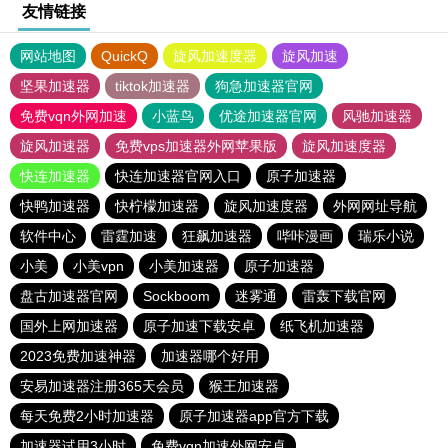
友情链接
网站地图
QuickQ
旋风加速度器
旋风加速
坚果加速器
tiktok加速器
狗急加速器官网
免费vqn外网加速
小蓝鸟
优途加速器官网
风驰加速器
旋风加速器
免费vps加速器外网苹果版
旋风加速度器
快连加速器
快连加速器官网入口
原子加速器
快鸭加速器
快柠檬加速器
旋风加速度器
外网网址导航
软件中心
雷霆加速
狂飙加速器
哔咔漫画
瑞乐小说
小美
小美vpn
小美加速器
原子加速器
盘古加速器官网
Sockboom
迷雾通
雷轰下载官网
国外上网加速器
原子加速下载安卓
纸飞机加速器
2023免费加速神器
加速器哪个好用
安易加速器注册365天会员
猴王加速器
每天免费2小时加速器
原子加速器app官方下载
加速器试用3小时
免费vqn加速外网安卓