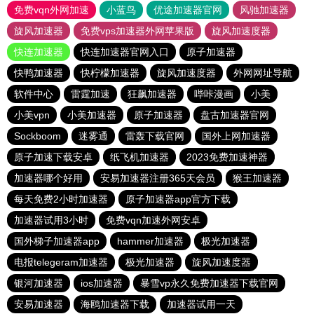
免费vqn外网加速
小蓝鸟
优途加速器官网
风驰加速器
旋风加速器
免费vps加速器外网苹果版
旋风加速度器
快连加速器
快连加速器官网入口
原子加速器
快鸭加速器
快柠檬加速器
旋风加速度器
外网网址导航
软件中心
雷霆加速
狂飙加速器
哔咔漫画
小美
小美vpn
小美加速器
原子加速器
盘古加速器官网
Sockboom
迷雾通
雷轰下载官网
国外上网加速器
原子加速下载安卓
纸飞机加速器
2023免费加速神器
加速器哪个好用
安易加速器注册365天会员
猴王加速器
每天免费2小时加速器
原子加速器app官方下载
加速器试用3小时
免费vqn加速外网安卓
国外梯子加速器app
hammer加速器
极光加速器
电报telegeram加速器
极光加速器
旋风加速度器
银河加速器
ios加速器
暴雪vp永久免费加速器下载官网
安易加速器
海鸥加速器下载
加速器试用一天