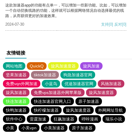
这款加速器app的功能有点单一，可以增加一些新功能。比如，可以增加
一个自动切换线路的功能，这样就可以根据网络情况自动选择最优的线
路，从而获得更好的加速效果。
2024-07-30
支持
[0]
反对
[0]
友情链接
网站地图
QuickQ
旋风加速度器
旋风加速
坚果加速器
tiktok加速器
狗急加速器官网
免费vqn外网加速
小蓝鸟
优途加速器官网
风驰加速器
旋风加速器
免费vps加速器外网苹果版
旋风加速度器
快连加速器
快连加速器官网入口
原子加速器
快鸭加速器
快柠檬加速器
旋风加速度器
外网网址导航
软件中心
雷霆加速
狂飙加速器
哔咔漫画
瑞乐小说
小美
小美vpn
小美加速器
原子加速器