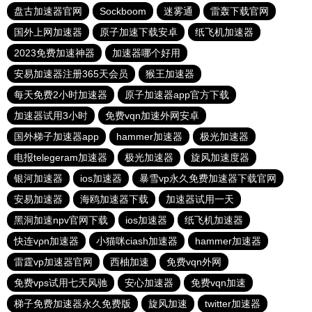
盘古加速器官网
Sockboom
迷雾通
雷轰下载官网
国外上网加速器
原子加速下载安卓
纸飞机加速器
2023免费加速神器
加速器哪个好用
安易加速器注册365天会员
猴王加速器
每天免费2小时加速器
原子加速器app官方下载
加速器试用3小时
免费vqn加速外网安卓
国外梯子加速器app
hammer加速器
极光加速器
电报telegeram加速器
极光加速器
旋风加速度器
银河加速器
ios加速器
暴雪vp永久免费加速器下载官网
安易加速器
海鸥加速器下载
加速器试用一天
黑洞加速npv官网下载
ios加速器
纸飞机加速器
快连vρn加速器
小猫咪ciash加速器
hammer加速器
雷霆vp加速器官网
西柚加速
免费vqn外网
免费vps试用七天风驰
安心加速器
免费vqn加速
梯子免费加速器永久免费版
旋风加速
twitter加速器